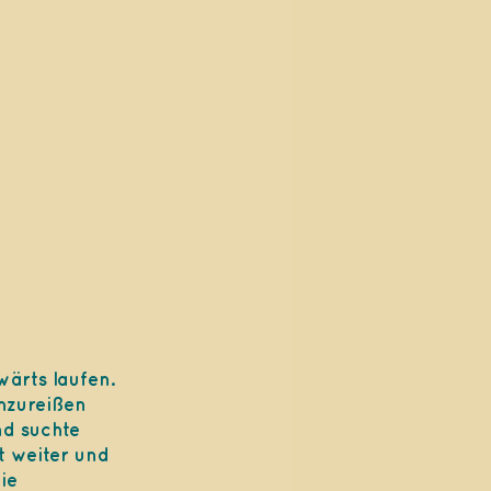
wärts laufen.
hzureißen
nd suchte
t weiter und
ie