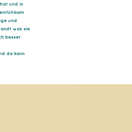
hat und in
 einfühlsam
ige und
wandt was sie
ich besser
und da kann