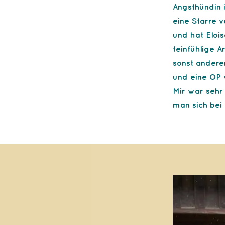
Angsthündin i
eine Starre v
und hat Eloi
feinfühlige A
sonst anderen
und eine OP 
Mir war sehr 
man sich bei 