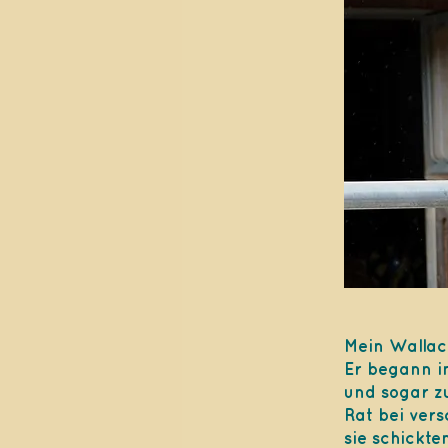
Mein Wallach
Er begann i
und sogar zu
Rat bei ver
sie schickte